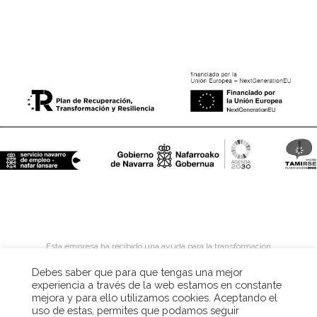
Esta empresa ha recibido una ayuda para la transformación
productiva de personas autónomas y microempresas hacia la
economía verde y digital (MRR) financiado por la Unión Europea -
Debes saber que para que tengas una mejor
Next Generation EU con la colaboración del SNE-NL y dentro del
experiencia a través de la web estamos en constante
Plan de Recuperación, Transformación y Resilencia del Gobierno
mejora y para ello utilizamos cookies. Aceptando el
de España año 2022.
uso de estas, permites que podamos seguir